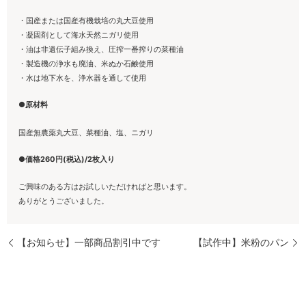
・国産または国産有機栽培の丸大豆使用
・凝固剤として海水天然ニガリ使用
・油は非遺伝子組み換え、圧搾一番搾りの菜種油
・製造機の浄水も廃油、米ぬか石鹸使用
・水は地下水を、浄水器を通して使用
●原材料
国産無農薬丸大豆、菜種油、塩、ニガリ
●価格260円(税込)/2枚入り
ご興味のある方はお試しいただければと思います。
ありがとうございました。
【お知らせ】一部商品割引中です
【試作中】米粉のパン