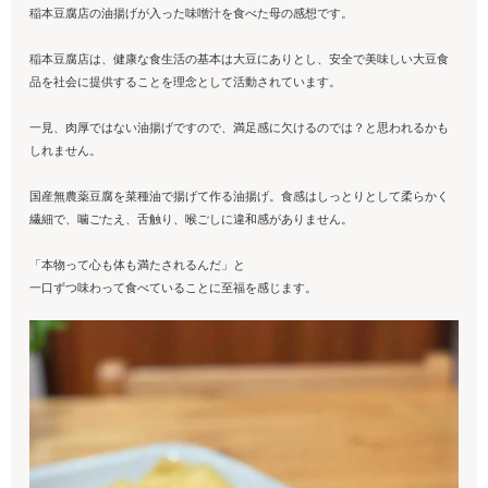
稲本豆腐店の油揚げが入った味噌汁を食べた母の感想です。
稲本豆腐店は、健康な食生活の基本は大豆にありとし、安全で美味しい大豆食
品を社会に提供することを理念として活動されています。
一見、肉厚ではない油揚げですので、満足感に欠けるのでは？と思われるかも
しれません。
国産無農薬豆腐を菜種油で揚げて作る油揚げ。食感はしっとりとして柔らかく
繊細で、噛ごたえ、舌触り、喉ごしに違和感がありません。
「本物って心も体も満たされるんだ」と
一口ずつ味わって食べていることに至福を感じます。