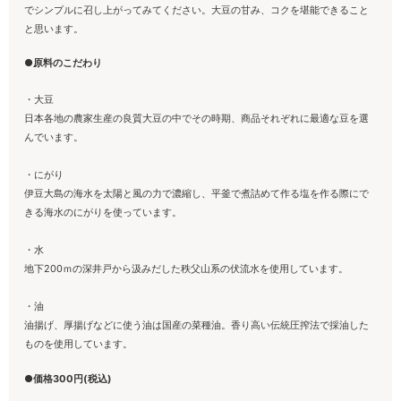
でシンプルに召し上がってみてください。大豆の甘み、コクを堪能できること
と思います。
●原料のこだわり
・大豆
日本各地の農家生産の良質大豆の中でその時期、商品それぞれに最適な豆を選
んでいます。
・にがり
伊豆大島の海水を太陽と風の力で濃縮し、平釜で煮詰めて作る塩を作る際にで
きる海水のにがりを使っています。
・水
地下200ｍの深井戸から汲みだした秩父山系の伏流水を使用しています。
・油
油揚げ、厚揚げなどに使う油は国産の菜種油。香り高い伝統圧搾法で採油した
ものを使用しています。
●価格300円(税込)