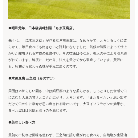
●昭和元年、日本橋浜町創業「もぎ豆腐店」
先々代、「茂木三之助」が作る江戸前豆腐は、なめらかで、とろけるように柔
らかく、毎日食べても飽きないと評判になりました。気候や気温によって仕上
がりが左右される本物の豆腐作り。その技術は今なお、職人の手により引き継
がれています。鮮度にこだわり、注文を受けてから製造しています。贅沢に
も、昭和から変わらぬ味が手元に届くのです。
●木綿豆腐 三之助（みのすけ）
周囲は木綿らしい固さ、中は絹豆腐のような柔らかさ。しっとりした食感で口
に含むと大豆の甘さとコクが広がり、とろけます。「また食べたい」思い出す
だけで口の中に幸せが思い出される味わいです。大豆イソフラボンの効果か、
食べた翌日はお肌も潤うのを感じます。
●美味しい食べ方
最初の一切れは薬味も使わず、三之助に語り継がれる食べ方、自然塩か生醤油