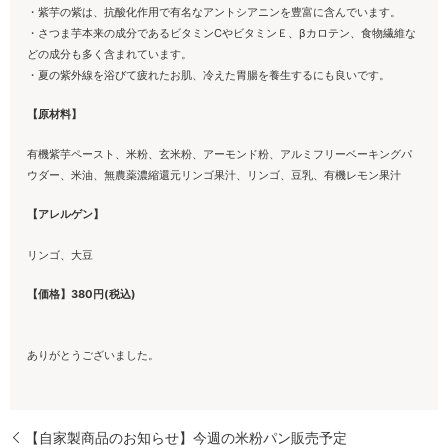
・紫芋の紫は、抗酸化作用で有名なアントシアニンを豊富に含んでいます。
・さつま芋本来の成分であるビタミンCやビタミンＥ、βカロテン、食物繊維な
どの成分も多く含まれています。
・夏の紫外線を浴びて疲れたお肌、冷えた胃腸を養生するにも良いです。
【原材料】
有機紫芋ペースト、米粉、玄米粉、アーモンド粉、アルミフリーベーキングパ
ウダー、米油、無農薬濃縮還元リンゴ果汁、リンゴ、豆乳、有機レモン果汁
【アレルゲン】
リンゴ、大豆
【価格】380円(税込)
ありがとうございました。
【自家製商品のお知らせ】今週の米粉パン販売予定