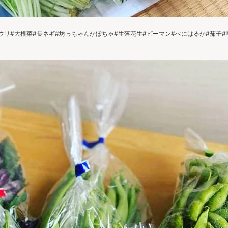
リ#大根菜#長ネギ#坊っちゃんかぼちゃ#生落花生#ピーマン#べにはるか#茄子#里