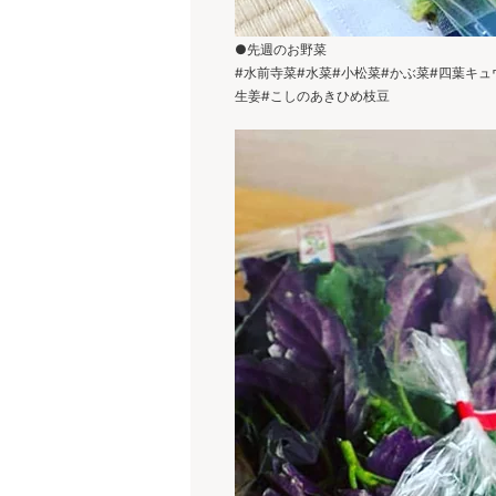
●先週のお野菜
#水前寺菜#水菜#小松菜#かぶ菜#四葉キュウ
生姜#こしのあきひめ枝豆