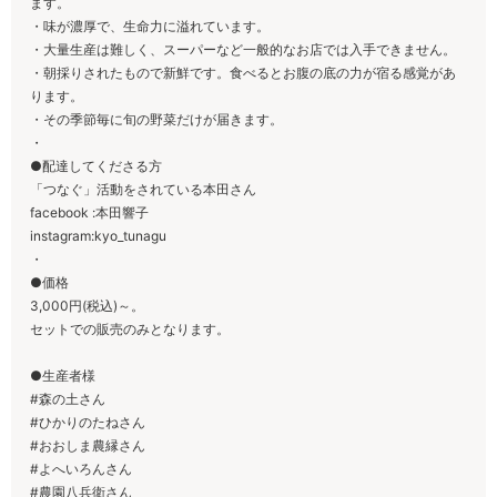
ます。
・味が濃厚で、生命力に溢れています。
・大量生産は難しく、スーパーなど一般的なお店では入手できません。
・朝採りされたもので新鮮です。食べるとお腹の底の力が宿る感覚があ
ります。
・その季節毎に旬の野菜だけが届きます。
・
●配達してくださる方
「つなぐ」活動をされている本田さん
facebook :本田響子
instagram:kyo_tunagu
・
●価格
3,000円(税込)～。
セットでの販売のみとなります。
●生産者様
#森の土さん
#ひかりのたねさん
#おおしま農縁さん
#よへいろんさん
#農園八兵衛さん