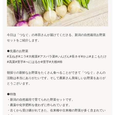
今日は「つなぐ」の本田さんが届けてくださる、新潟の自然栽培お野菜
セットをご紹介します。
●先週のお野菜
#玉ねぎ#ニラ#大根菜#アスパラ菜#いんげん#長ネギ#かぶ#まこもたけ
#高菜#里芋#べにはるか#里芋#大根#柿
朝採りの新鮮なお野菜をたくさん食べることができて「つなぐ」さんの
活動は本当にありがたいです。そして農家さん美味しいお野菜をありが
とうございます。
●特徴
・新潟の自然栽培で育てられた野菜セットです。
・農薬や化学肥料を使わずに作られています。
・古くから受け継がれてきた、在来種や古来種の野菜が多く含まれてい