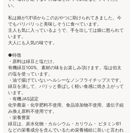
い。
私は娘が1才頃からこのおやつに助けられてきました。今
でもパリパリっと美味しそうに食べています。
主人も気に入っているようで、手を出しては娘に怒られて
います。
大人にも人気の味です。
●特徴
・原料は緑豆と塩だけ。
有機緑豆100%、素材の味をお楽しみ頂けます。塩は伯太
の塩を使っています。
・油で揚げていないヘルシーなノンフライチップスです。
緑豆を潰して、パリッと香ばしく軽い食感に焼き上がって
います。
・有機JAS認定
化学農薬・化学肥料不使用、食品添加物不使用、遺伝子組
み換え原料不使用です。
・栄養豊富
緑豆は、炭水化物・カルシウム・カリウム・ ビタミンB1
などの栄養成分を含んでいるため栄養補給に良いと言われ