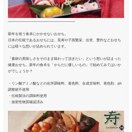
———————————————————
新年を祝う食卓にかかせないおせち。
日本の伝統であるおせちには、長寿や子孫繁栄、出世、豊作などおせち
には様々な想いが込められています。
「素材の美味しさをそのまま味わって頂きたい」という想いが詰まった
健康おせち。新年の食卓を「からだに優しいもの」で始めてみてはいか
がでしょうか？
・リン酸アミノ酸などの化学調味料、着色料、合成甘味料、発色剤、ph
調整材不使用
・伝統製法の調味料使用
・放射性物質確認済み