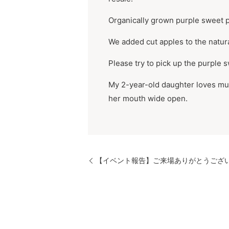
Organically grown purple sweet p
We added cut apples to the natur
Please try to pick up the purple s
My 2-year-old daughter loves muff
her mouth wide open.
【イベント報告】ご来場ありがとうございました。T