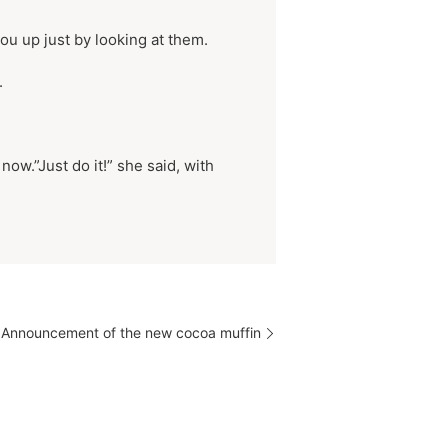
u up just by looking at them.
.
ow.”Just do it!” she said, with
ent of the new cocoa muffin