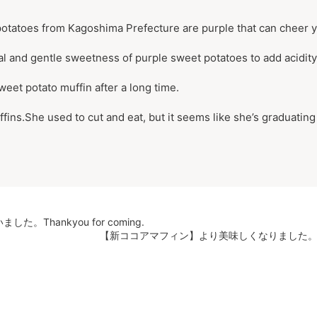
otatoes from Kagoshima Prefecture are purple that can cheer yo
al and gentle sweetness of purple sweet potatoes to add acidity
weet potato muffin after a long time.
ins.She used to cut and eat, but it seems like she’s graduating n
hankyou for coming.
【新ココアマフィン】より美味しくなりました。Announcem