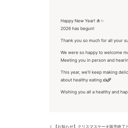
Happy New Year! 🎍✨
2026 has begun!
Thank you so much for all your su
We were so happy to welcome man
Meeting you in person and hearin
This year, we’ll keep making deli
about healthy eating 🍰🌾
Wishing you all a healthy and h
【お知らせ】クリスマスケーキ販売終了