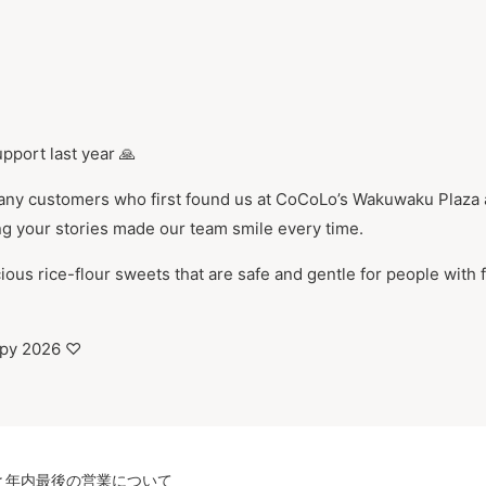
pport last year 🙏
y customers who first found us at CoCoLo’s Wakuwaku Plaza and
g your stories made our team smile every time.
cious rice-flour sweets that are safe and gentle for people with
appy 2026 ♡
と年内最後の営業について