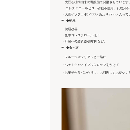
・大豆を植物由来の乳酸菌で発酵させています
・コレステロールゼロ、砂糖不使用、乳成分不
・大豆イソフラボン100ｇあたり32ｍｇ入って
●効果
・便通改善
・血中コレステロール低下
・肝臓への脂質蓄積抑制 など。
●食べ方
・フルーツやシリアルと一緒に
・ハチミツやメイプルシロップをかけて
・お菓子作りパン作りに、お料理にもお使いい